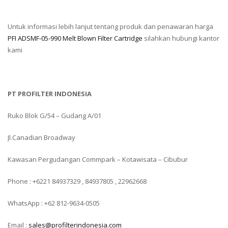
Untuk informasi lebih lanjut tentang produk dan penawaran harga
PFI ADSMF-05-990 Melt Blown Filter Cartridge
silahkan hubungi kantor
kami
PT PROFILTER INDONESIA
Ruko Blok G/54 – Gudang A/01
Jl.Canadian Broadway
Kawasan Pergudangan Commpark – Kotawisata – Cibubur
Phone : +6221 84937329 , 84937805 , 22962668
WhatsApp : +62 812-9634-0505
Email :
sales@profilterindonesia.com