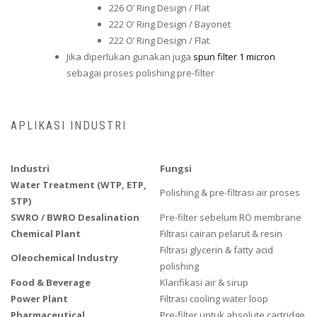
226 O’ Ring Design / Flat
222 O’ Ring Design / Bayonet
222 O’ Ring Design / Flat
Jika diperlukan gunakan juga
spun filter 1 micron
sebagai proses polishing pre-filter
APLIKASI INDUSTRI
Industri
Fungsi
Water Treatment (WTP, ETP,
Polishing & pre-filtrasi air proses
STP)
SWRO / BWRO Desalination
Pre-filter sebelum RO membrane
Chemical Plant
Filtrasi cairan pelarut & resin
Filtrasi glycerin & fatty acid
Oleochemical Industry
polishing
Food & Beverage
Klarifikasi air & sirup
Power Plant
Filtrasi cooling water loop
Pharmaceutical
Pre-filter untuk absolute cartridge