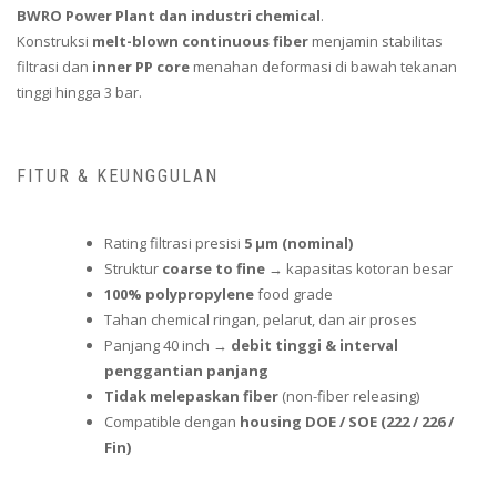
BWRO Power Plant dan industri chemical
.
Konstruksi
melt-blown continuous fiber
menjamin stabilitas
filtrasi dan
inner PP core
menahan deformasi di bawah tekanan
tinggi hingga 3 bar.
FITUR & KEUNGGULAN
Rating filtrasi presisi
5 µm (nominal)
Struktur
coarse to fine
→ kapasitas kotoran besar
100% polypropylene
food grade
Tahan chemical ringan, pelarut, dan air proses
Panjang 40 inch →
debit tinggi & interval
penggantian panjang
Tidak melepaskan fiber
(non-fiber releasing)
Compatible dengan
housing DOE / SOE (222 / 226 /
Fin)