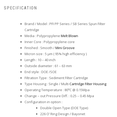
SPECIFICATION
Brand / Model : PFI PP Series / SB Series Spun Filter
Cartridge
Media : Polypropylene
Melt Blown
Inner Core : Polypropylene core
Finished : Smooth /
Mini Groove
Micron size : 5 µm ( 95% high efficiency )
Length : 10 – 40 inch
Outside diameter : 61 – 63 mm
End style : DOE /SOE
Filtration Type : Sediment Filter Cartridge
Type Housing : Single / Multi
Cartridge Filter Housing
o
Operating Temperature : 80
C @ 0.15Mpa
Change – out Pressure Diff. : 0.25 – 0.45 Mpa
Configuration in option :
Double Open Type (DOE Type)
226 O’ Ring Design / Bayonet