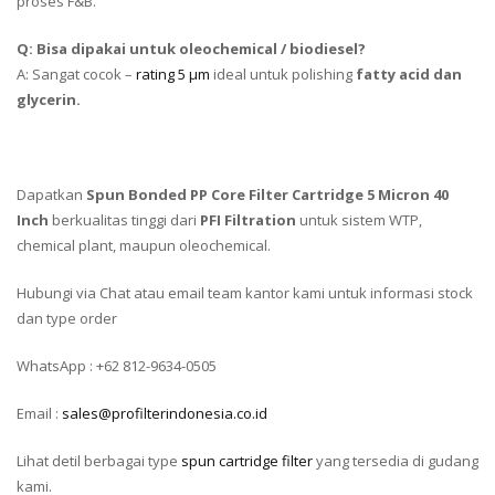
proses F&B.
Q: Bisa dipakai untuk oleochemical / biodiesel?
A: Sangat cocok –
rating 5 µm
ideal untuk polishing
fatty acid dan
glycerin.
Dapatkan
Spun Bonded PP Core Filter Cartridge 5 Micron 40
Inch
berkualitas tinggi dari
PFI Filtration
untuk sistem WTP,
chemical plant, maupun oleochemical.
Hubungi via Chat atau email team kantor kami untuk informasi stock
dan type order
WhatsApp : +62 812-9634-0505
Email :
sales@profilterindonesia.co.id
Lihat detil berbagai type
spun cartridge filter
yang tersedia di gudang
kami.