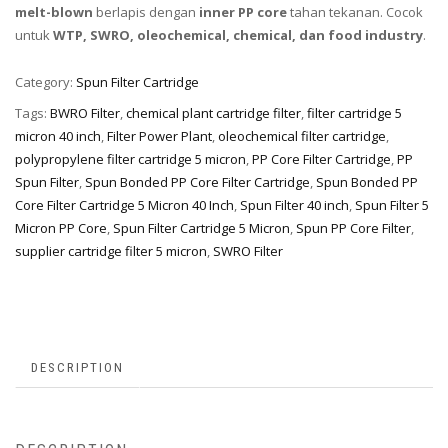
melt-blown
berlapis dengan
inner PP core
tahan tekanan. Cocok
untuk
WTP, SWRO, oleochemical, chemical, dan food industry
.
Category:
Spun Filter Cartridge
Tags:
BWRO Filter
,
chemical plant cartridge filter
,
filter cartridge 5
micron 40 inch
,
Filter Power Plant
,
oleochemical filter cartridge
,
polypropylene filter cartridge 5 micron
,
PP Core Filter Cartridge
,
PP
Spun Filter
,
Spun Bonded PP Core Filter Cartridge
,
Spun Bonded PP
Core Filter Cartridge 5 Micron 40 Inch
,
Spun Filter 40 inch
,
Spun Filter 5
Micron PP Core
,
Spun Filter Cartridge 5 Micron
,
Spun PP Core Filter
,
supplier cartridge filter 5 micron
,
SWRO Filter
DESCRIPTION