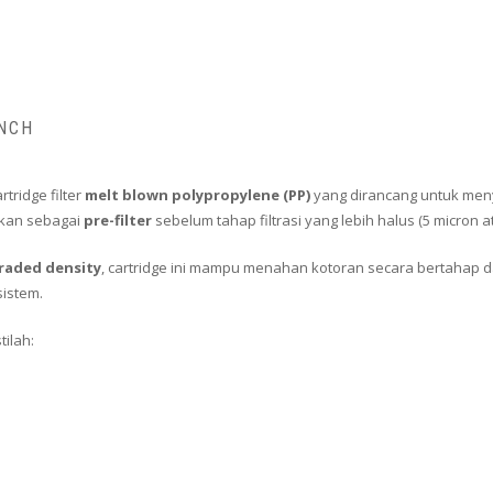
INCH
tridge filter
melt blown polypropylene (PP)
yang dirancang untuk menya
unakan sebagai
pre-filter
sebelum tahap filtrasi yang lebih halus (5 micron a
raded density
, cartridge ini mampu menahan kotoran secara bertahap 
sistem.
tilah: