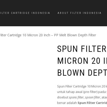
FILTER CARTRIDGE INDONESIA
ABOUT FILTER INDONESIA
ilter Cartridge 10 Micron 20 Inch – PP Melt Blown Depth Filter
SPUN FILTER
MICRON 20 
BLOWN DEPT
Spun Filter Cartridge 10 Micron 20 
untuk tahap awal (pre-filter) pada
disebut
spons filter
,
spoon filter
, at
benar adalah
Spun Filter Cartri