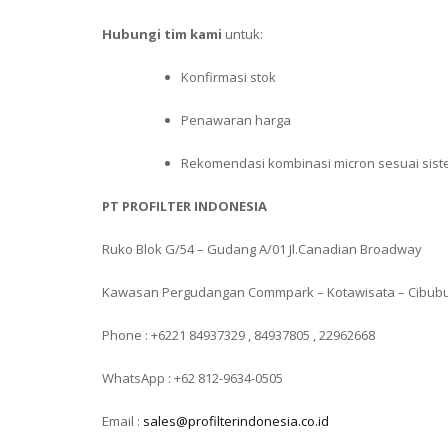
Hubungi tim kami
untuk:
Konfirmasi stok
Penawaran harga
Rekomendasi kombinasi micron sesuai sis
PT PROFILTER INDONESIA
Ruko Blok G/54 – Gudang A/01 Jl.Canadian Broadway
Kawasan Pergudangan Commpark – Kotawisata – Cibub
Phone : +6221 84937329 , 84937805 , 22962668
WhatsApp : +62 812-9634-0505
Email :
sales@profilterindonesia.co.id