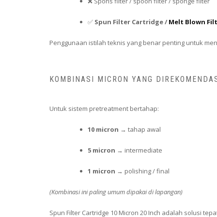
❌ Spons filter / spoon filter / sponge filter
✅
Spun Filter Cartridge /
Melt Blown Fil
Penggunaan istilah teknis yang benar penting untuk men
KOMBINASI MICRON YANG DIREKOMENDA
Untuk sistem pretreatment bertahap:
10 micron
→ tahap awal
5 micron
→ intermediate
1 micron
→ polishing / final
(Kombinasi ini paling umum dipakai di lapangan)
Spun Filter Cartridge 10 Micron 20 Inch adalah solusi tep