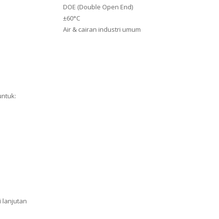
DOE (Double Open End)
±60°C
Air & cairan industri umum
untuk:
 lanjutan