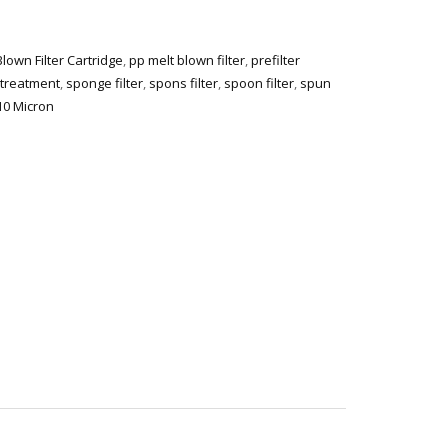
Blown Filter Cartridge
,
pp melt blown filter
,
prefilter
 treatment
,
sponge filter
,
spons filter
,
spoon filter
,
spun
 10 Micron