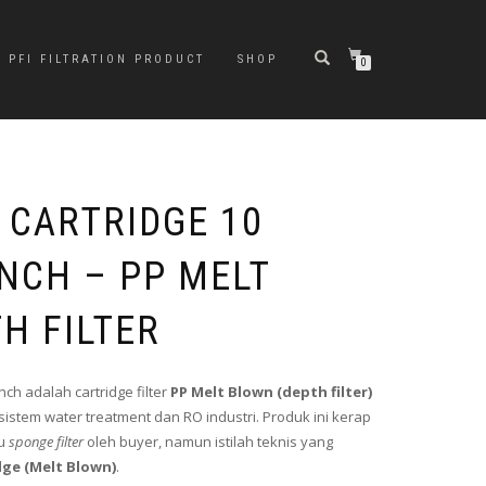
PFI FILTRATION PRODUCT
SHOP
0
 CARTRIDGE 10
INCH – PP MELT
H FILTER
Inch adalah cartridge filter
PP Melt Blown (depth filter)
 sistem water treatment dan RO industri. Produk ini kerap
au
sponge filter
oleh buyer, namun istilah teknis yang
dge (Melt Blown)
.