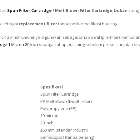
alah
Spun Filter Cartridge
/ Melt Blown Filter Cartridge
,
bukan
string
ok sebagai
replacement filter
tanpa perlu modifikasi housing.
Micron 20 Inch umumnya digunakan sebagai tahap awal (pre-filter), kemudi
idge 1 Micron 20 Inch
sebagai tahap polishing sebelum proses lanjutan sep
Spesifikasi
Spun Filter Cartridge
PP Melt Blown (Depth Filter)
Polypropylene (PP)
10 micron
20 inch
±63 mm (standar industri)
Self-support (tanpa benang)