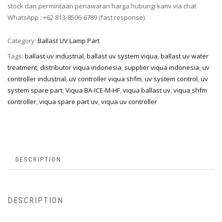
stock dan permintaan penawaran harga hubungi kami via chat
WhatsApp : +62 813-8506-6789 (fast response).
Category:
Ballast UV Lamp Part
Tags:
ballast uv industrial
,
ballast uv system viqua
,
ballast uv water
treatment
,
distributor viqua indonesia
,
supplier viqua indonesia
,
uv
controller industrial
,
uv controller viqua shfm
,
uv system control
,
uv
system spare part
,
Viqua BA-ICE-M-HF
,
viqua ballast uv
,
viqua shfm
controller
,
viqua spare part uv
,
viqua uv controller
DESCRIPTION
DESCRIPTION