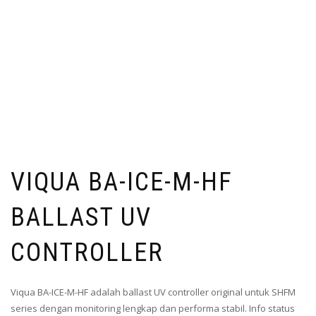
VIQUA BA-ICE-M-HF
BALLAST UV
CONTROLLER
Viqua BA-ICE-M-HF adalah ballast UV controller original untuk SHFM
series dengan monitoring lengkap dan performa stabil. Info status